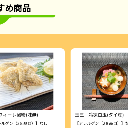
すめ商品
フィーレ澱粉(味無)
玉三 冷凍白玉(タイ産)
レルゲン（2８品目）】なし
【アレルゲン（2８品目）】