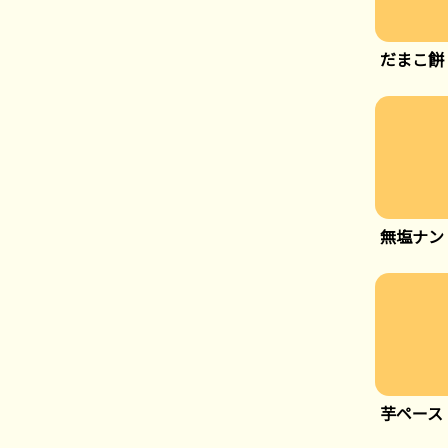
だまこ餅
無塩ナン
芋ペース