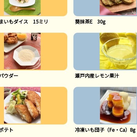
まいもダイス 15ミリ
葵抹茶E 30g
パウダー
瀬戸内産レモン果汁
ポテト
冷凍いも団子（Fe・Ca）8g