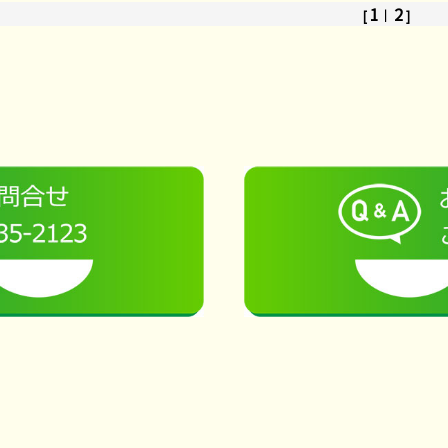
1
2
[
｜
]