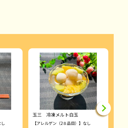
玉三 冷凍メルト白玉
芋ペ
なし
【アレルゲン（2８品目）】なし
【ア