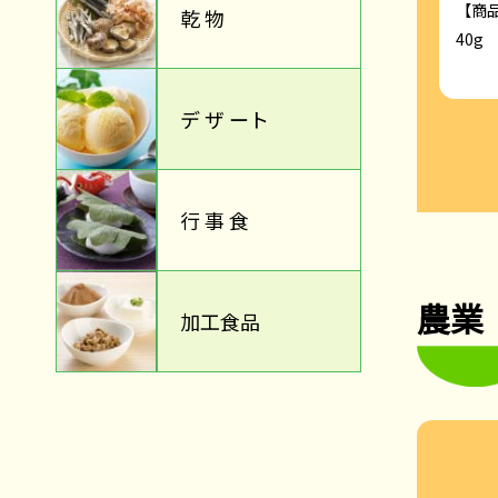
【商品規格】
【商
乾 物
30g×40×5
40g
デ ザ ート
行 事 食
農業
加工食品