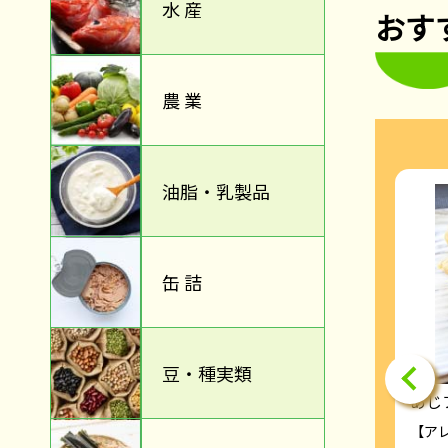
水 産
おす
農 業
油脂・乳製品
缶 詰
豆・種実類
おはぎ(きな粉)
あじ
さば
【アレルゲン（2８品目）】大豆
【ア