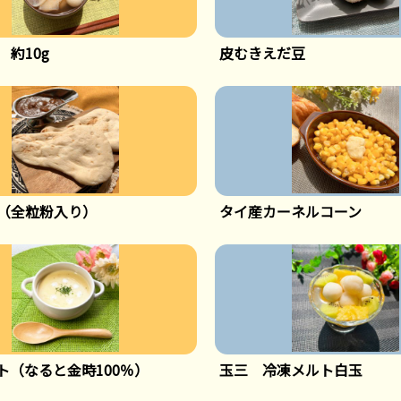
 約10g
皮むきえだ豆
（全粒粉入り）
タイ産カーネルコーン
ト（なると金時100％）
玉三 冷凍メルト白玉