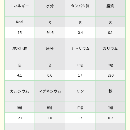
エネルギー
水分
タンパク質
脂質
Kcal
ｇ
ｇ
ｇ
15
94.6
0.4
0.1
炭水化物
灰分
ナトリウム
カリウム
ｇ
ｇ
mg
mg
4.1
0.6
17
230
カルシウム
マグネシウム
リン
鉄
mg
mg
mg
mg
23
10
17
0.2