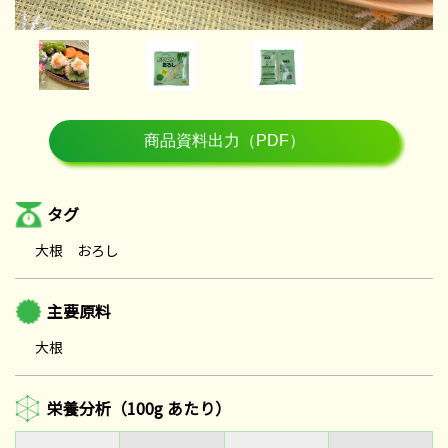
タグ
大根 おろし
主要原料
大根
栄養分析（100g あたり）