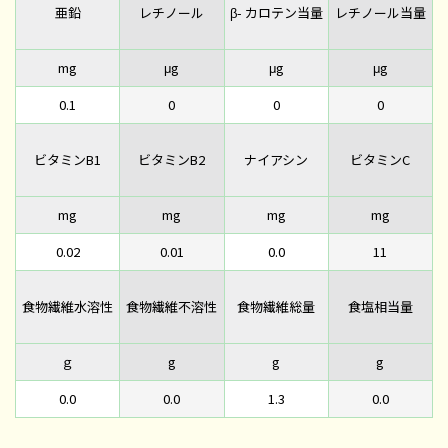
亜鉛
レチノール
β- カロテン当量
レチノール当量
mg
μg
μg
μg
0.1
0
0
0
ビタミンB1
ビタミンB2
ナイアシン
ビタミンC
mg
mg
mg
mg
0.02
0.01
0.0
11
食物繊維水溶性
食物繊維不溶性
食物繊維総量
食塩相当量
ｇ
g
g
g
0.0
0.0
1.3
0.0