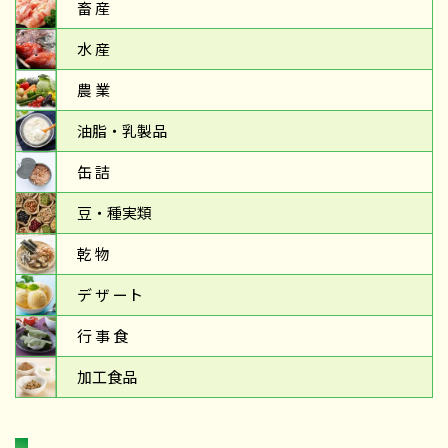
畜 産
水 産
農 業
油脂・乳製品
缶 詰
豆・種実類
乾 物
デ ザ ート
行 事 食
加工食品