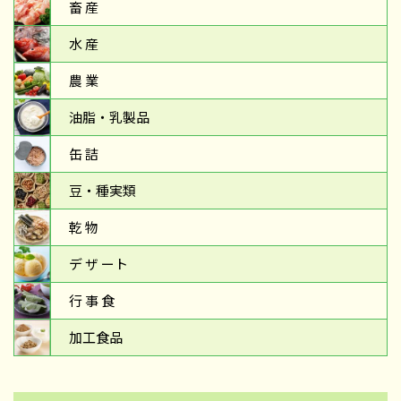
畜 産
水 産
農 業
油脂・乳製品
缶 詰
豆・種実類
乾 物
デ ザ ート
行 事 食
加工食品