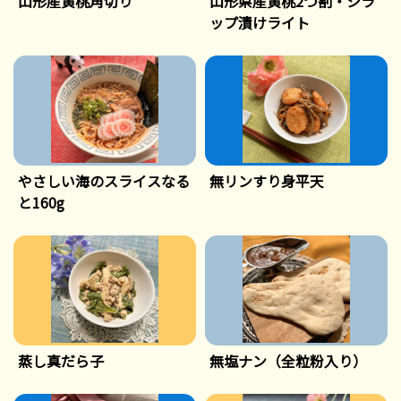
山形産黄桃角切り
山形県産黄桃2つ割・シラ
ップ漬けライト
やさしい海のスライスなる
無リンすり身平天
と160g
蒸し真だら子
無塩ナン（全粒粉入り）