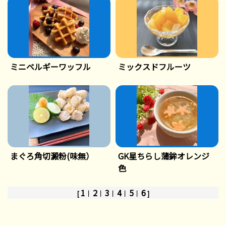
ミニベルギーワッフル
ミックスドフルーツ
まぐろ角切澱粉(味無）
GK星ちらし蒲鉾オレンジ
色
1
2
3
4
5
6
[
｜
｜
｜
｜
｜
]