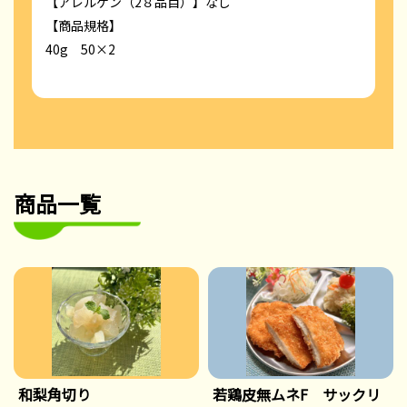
【アレルゲン（2８品目）】なし
【商品規格】
40g 50×2
商品一覧
和梨角切り
若鶏皮無ムネF サックリ