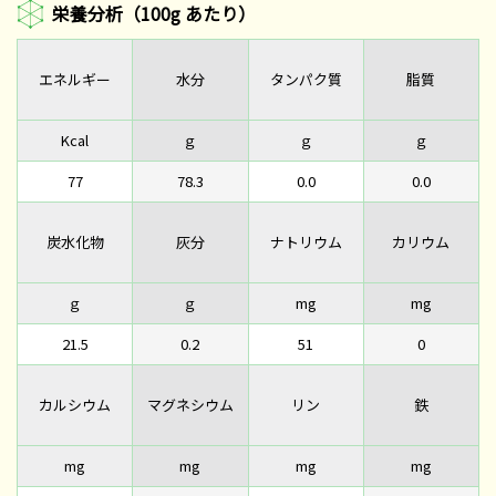
栄養分析（100g あたり）
エネルギー
水分
タンパク質
脂質
Kcal
ｇ
ｇ
ｇ
77
78.3
0.0
0.0
炭水化物
灰分
ナトリウム
カリウム
ｇ
ｇ
mg
mg
21.5
0.2
51
0
カルシウム
マグネシウム
リン
鉄
mg
mg
mg
mg