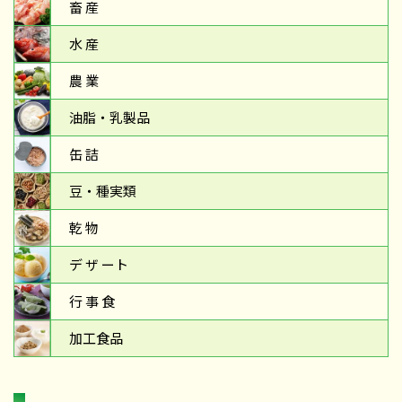
畜 産
水 産
農 業
油脂・乳製品
缶 詰
豆・種実類
乾 物
デ ザ ート
行 事 食
加工食品