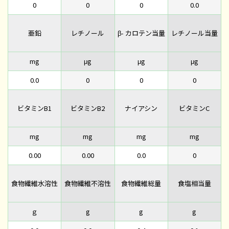
0
0
0
0.0
亜鉛
レチノール
β- カロテン当量
レチノール当量
mg
μg
μg
μg
0.0
0
0
0
ビタミンB1
ビタミンB2
ナイアシン
ビタミンC
mg
mg
mg
mg
0.00
0.00
0.0
0
食物繊維水溶性
食物繊維不溶性
食物繊維総量
食塩相当量
ｇ
g
g
g