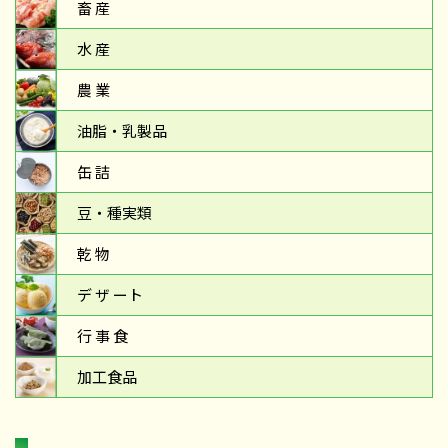
畜 産
水 産
農 業
油脂・乳製品
缶 詰
豆・種実類
乾 物
デ ザ ート
行 事 食
加工食品