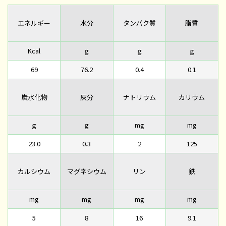
エネルギー
水分
タンパク質
脂質
Kcal
ｇ
ｇ
ｇ
69
76.2
0.4
0.1
炭水化物
灰分
ナトリウム
カリウム
ｇ
ｇ
mg
mg
23.0
0.3
2
125
カルシウム
マグネシウム
リン
鉄
mg
mg
mg
mg
5
8
16
9.1