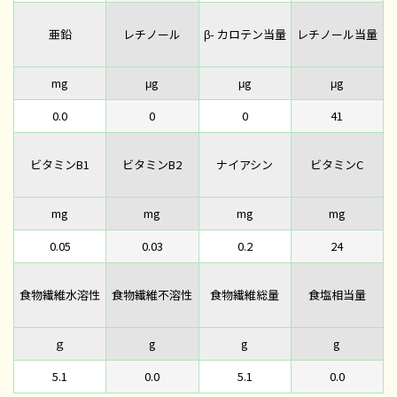
亜鉛
レチノール
β- カロテン当量
レチノール当量
mg
μg
μg
μg
0.0
0
0
41
ビタミンB1
ビタミンB2
ナイアシン
ビタミンC
mg
mg
mg
mg
0.05
0.03
0.2
24
食物繊維水溶性
食物繊維不溶性
食物繊維総量
食塩相当量
ｇ
g
g
g
5.1
0.0
5.1
0.0