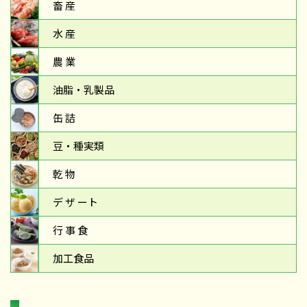
畜 産
水 産
農 業
油脂・乳製品
缶 詰
豆・種実類
乾 物
デ ザ ート
行 事 食
加工食品