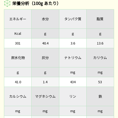
栄養分析（100g あたり）
エネルギー
水分
タンパク質
脂質
Kcal
ｇ
ｇ
ｇ
301
40.4
3.6
13.6
炭水化物
灰分
ナトリウム
カリウム
ｇ
ｇ
mg
mg
41.0
1.4
434
53
カルシウム
マグネシウム
リン
鉄
mg
mg
mg
mg