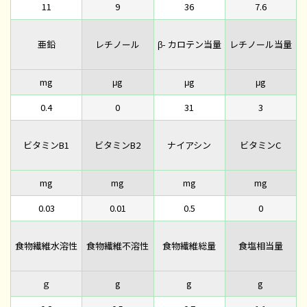
11
9
36
7.6
亜鉛
レチノール
β- カロテン当量
レチノール当量
mg
μg
μg
μg
0.4
0
31
3
ビタミンB1
ビタミンB2
ナイアシン
ビタミンC
mg
mg
mg
mg
0.03
0.01
0.5
0
食物繊維水溶性
食物繊維不溶性
食物繊維総量
食塩相当量
ｇ
g
g
g