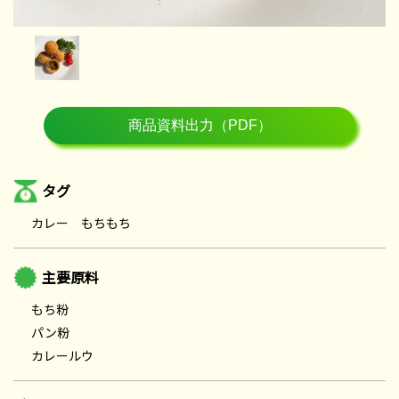
タグ
カレー もちもち
主要原料
もち粉
パン粉
カレールウ