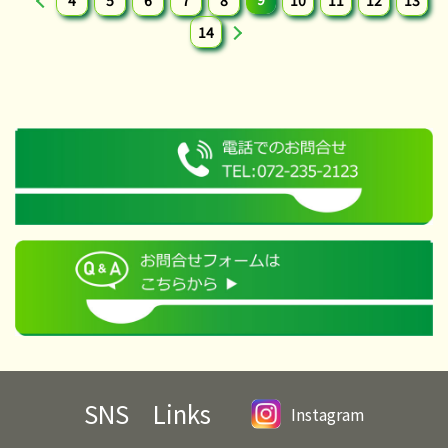
4
5
6
7
8
10
11
12
13
14
SNS Links
Instagram