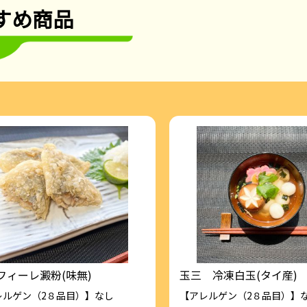
すめ商品
フィーレ澱粉(味無)
玉三 冷凍白玉(タイ産)
レルゲン（2８品目）】なし
【アレルゲン（2８品目）】