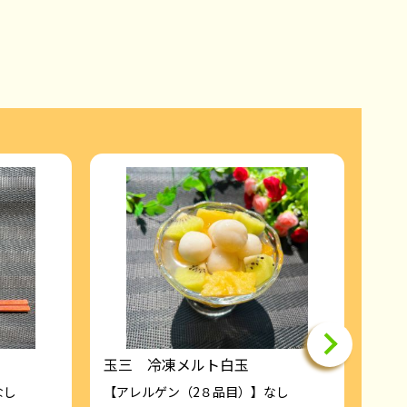
玉三 冷凍メルト白玉
芋ペ
なし
【アレルゲン（2８品目）】なし
【ア