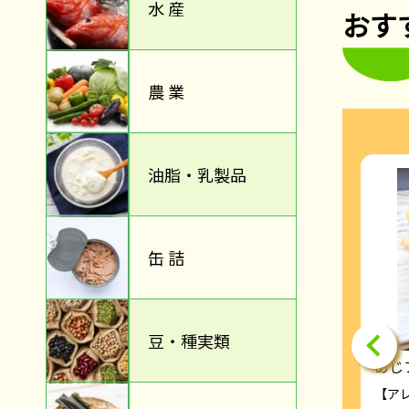
水 産
おす
農 業
油脂・乳製品
缶 詰
豆・種実類
おはぎ(きな粉)
あじ
さば
【アレルゲン（2８品目）】大豆
【ア