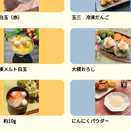
白玉（赤）
玉三 冷凍だんご
凍メルト白玉
大根おろし
 約10g
にんにくパウダー