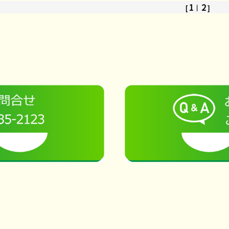
1
2
[
｜
]