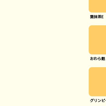
葵抹茶E 
おわら麩
グリンピ