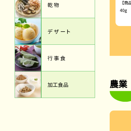
【商品規格】
【商
乾 物
30g×40×5
40g
デ ザ ート
行 事 食
農業
加工食品