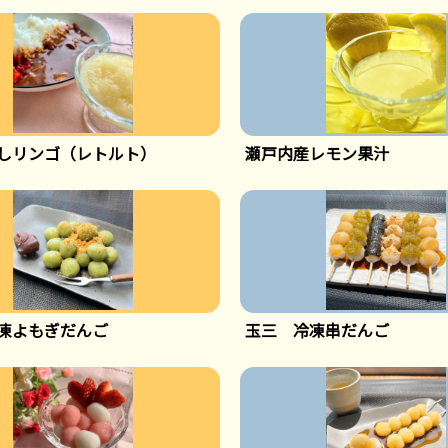
しリンゴ（レトルト）
瀬戸内産レモン果汁
凍よもぎだんご
玉三 冷凍串だんご