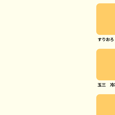
すりおろ
玉三 冷